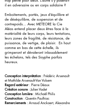
trop petite pour deux. L’autre s’y posera-t-
il en adversaire ou en corps solidaire ?
Emboitements, portés, jeux d’équilibre et
de déséquilibre, de suspension et de
contrepoids… Avec METEORE la Cie
Aléas entend placer deux êtres face à la
matérialité de leurs corps, leurs tentations,
leurs zones de fragilité, de résistance, de
puissance, de vertige, de plaisir. En haut
comme en bas de cette échelle, ils
grimperont et dévaleront inlassablement
les échelons, tels des Sisyphe parfois
heureux.
Conception interprétation
: Frédéric Arsenault
et Mathilde Arsenault-Van Volsem
Regard extérieur
: Pierre Déaux
Création sonor
e
: Julien Vadet
Conception lumière
: Michaël Philis
Construction
: Quentin Paulhiac
Remerciements
: Arnaud Anckaert, Alexandre